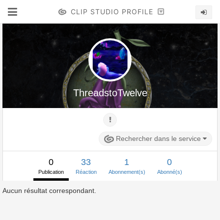
CLIP STUDIO PROFILE
ThreadstoTwelve
Rechercher dans le service
0
33
1
0
Publication
Réaction
Abonnement(s)
Abonné(s)
Aucun résultat correspondant.