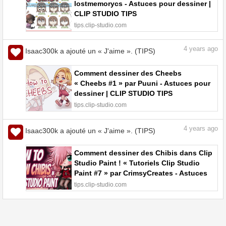
lostmemorycs - Astuces pour dessiner |
CLIP STUDIO TIPS
tips.clip-studio.com
4
years ago
Isaac300k a ajouté un « J'aime ». (TIPS)
Comment dessiner des Cheebs
« Cheebs #1 » par Puuni - Astuces pour
dessiner | CLIP STUDIO TIPS
tips.clip-studio.com
4
years ago
Isaac300k a ajouté un « J'aime ». (TIPS)
Comment dessiner des Chibis dans Clip
Studio Paint ! « Tutoriels Clip Studio
Paint #7 » par CrimsyCreates - Astuces
pour dessiner | CLIP STUDIO TIPS
tips.clip-studio.com