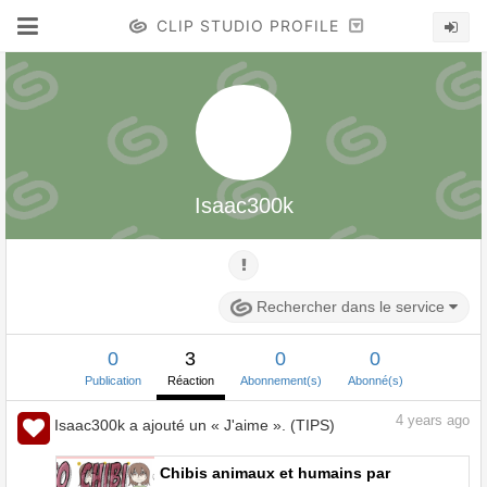
CLIP STUDIO PROFILE
Isaac300k
Rechercher dans le service
0
3
0
0
Publication
Réaction
Abonnement(s)
Abonné(s)
4
years ago
Isaac300k a ajouté un « J'aime ». (TIPS)
Chibis animaux et humains par