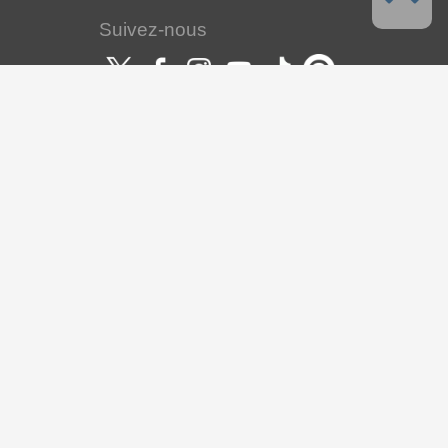
Suivez-nous
Langues
Français
Support
À propos de ce service
Conditions d'utilisation
Politique de confidentialité
À propos des droits d'auteur et droit
des marques
Support, nous contacter
À propos de CELSYS
S.A. CELSYS
CLIP STUDIO Solution