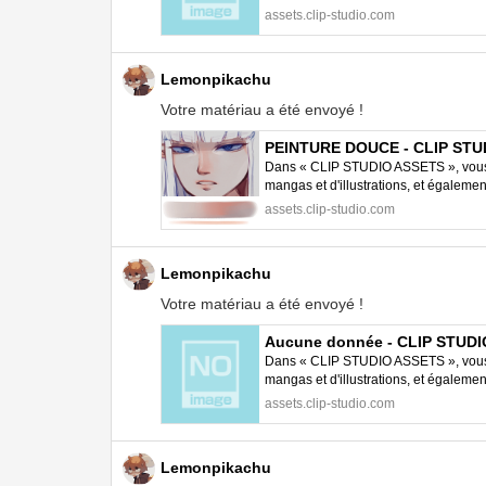
STUDIO PAINT.
assets.clip-studio.com
Lemonpikachu
Votre matériau a été envoyé !
PEINTURE DOUCE - CLIP STU
Dans « CLIP STUDIO ASSETS », vous p
mangas et d'illustrations, et égalem
STUDIO PAINT.
assets.clip-studio.com
Lemonpikachu
Votre matériau a été envoyé !
Aucune donnée - CLIP STUD
Dans « CLIP STUDIO ASSETS », vous p
mangas et d'illustrations, et égalem
STUDIO PAINT.
assets.clip-studio.com
Lemonpikachu