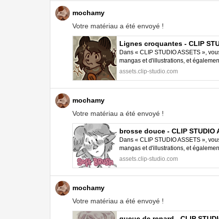
mochamy
Votre matériau a été envoyé !
Lignes croquantes - CLIP S
Dans « CLIP STUDIO ASSETS », vous p
mangas et d'illustrations, et égalem
STUDIO PAINT.
assets.clip-studio.com
mochamy
Votre matériau a été envoyé !
brosse douce - CLIP STUDIO
Dans « CLIP STUDIO ASSETS », vous p
mangas et d'illustrations, et égalem
STUDIO PAINT.
assets.clip-studio.com
mochamy
Votre matériau a été envoyé !
queue de renard - CLIP STUD