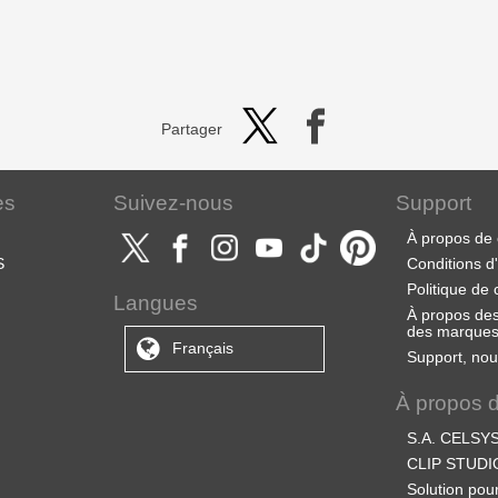
Partager
es
Suivez-nous
Support
À propos de 
S
Conditions d'u
Politique de 
Langues
À propos des 
des marque
Français
Support, nou
À propos
S.A. CELSY
CLIP STUDIO
Solution pou