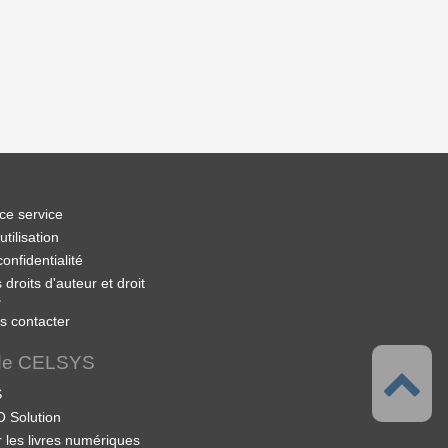
ce service
tilisation
confidentialité
droits d'auteur et droit
s
s contacter
 de CELSYS
S
 Solution
r les livres numériques