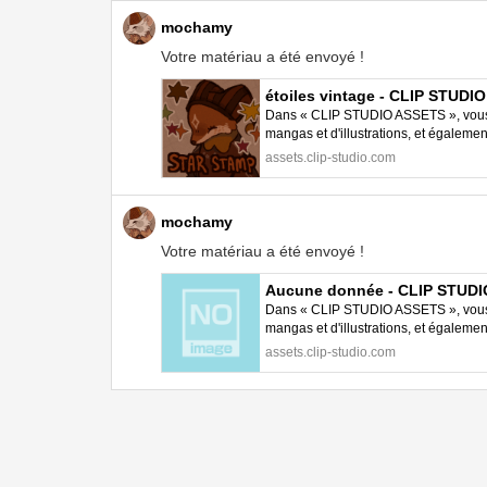
mochamy
Votre matériau a été envoyé !
étoiles vintage - CLIP STUDI
Dans « CLIP STUDIO ASSETS », vous p
mangas et d'illustrations, et égalem
STUDIO PAINT.
assets.clip-studio.com
mochamy
Votre matériau a été envoyé !
Aucune donnée - CLIP STUD
Dans « CLIP STUDIO ASSETS », vous p
mangas et d'illustrations, et égalem
STUDIO PAINT.
assets.clip-studio.com