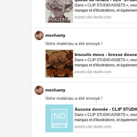
Dans « CLIP STUDIO ASSETS », vous p
mangas et d'illustrations, et égalem
STUDIO PAINT.
assets.clip-studio.com
mochamy
Votre matériau a été envoyé !
biscuits mous - brosse douc
Dans « CLIP STUDIO ASSETS », vous p
mangas et d'illustrations, et égalem
STUDIO PAINT.
assets.clip-studio.com
mochamy
Votre matériau a été envoyé !
Aucune donnée - CLIP STUD
Dans « CLIP STUDIO ASSETS », vous p
mangas et d'illustrations, et égalem
STUDIO PAINT.
assets.clip-studio.com