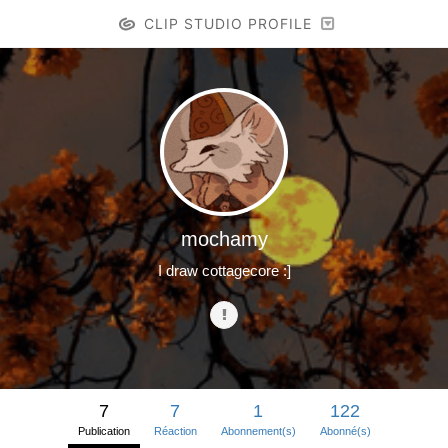
CLIP STUDIO PROFILE
mochamy
I draw cottagecore :]
7
7
1
122
Publication
Réaction
Abonnement(s)
Abonné(s)