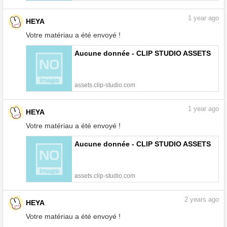
1
year ago
HEYA
Votre matériau a été envoyé !
Aucune donnée - CLIP STUDIO ASSETS
assets.clip-studio.com
1
year ago
HEYA
Votre matériau a été envoyé !
Aucune donnée - CLIP STUDIO ASSETS
assets.clip-studio.com
2
years ago
HEYA
Votre matériau a été envoyé !