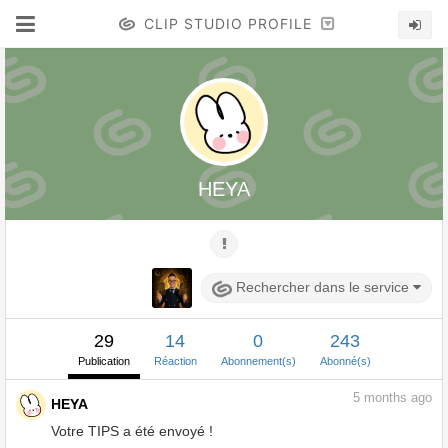
CLIP STUDIO PROFILE
HEYA
Rechercher dans le service
29
14
0
243
Publication
Réaction
Abonnement(s)
Abonné(s)
5
months ago
HEYA
Votre TIPS a été envoyé !