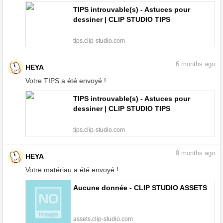
TIPS introuvable(s) - Astuces pour
dessiner | CLIP STUDIO TIPS
tips.clip-studio.com
6
months ago
HEYA
Votre TIPS a été envoyé !
TIPS introuvable(s) - Astuces pour
dessiner | CLIP STUDIO TIPS
tips.clip-studio.com
9
months ago
HEYA
Votre matériau a été envoyé !
Aucune donnée - CLIP STUDIO ASSETS
assets.clip-studio.com