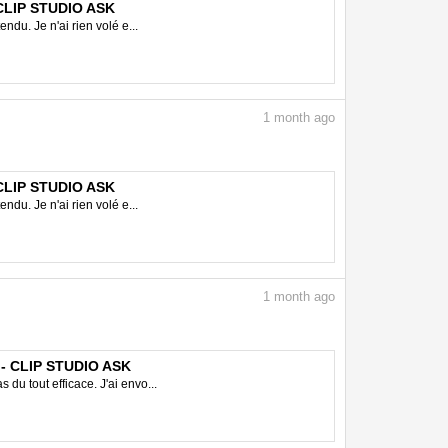
- CLIP STUDIO ASK
ndu. Je n'ai rien volé e...
1
month ago
- CLIP STUDIO ASK
ndu. Je n'ai rien volé e...
1
month ago
? - CLIP STUDIO ASK
du tout efficace. J'ai envo...