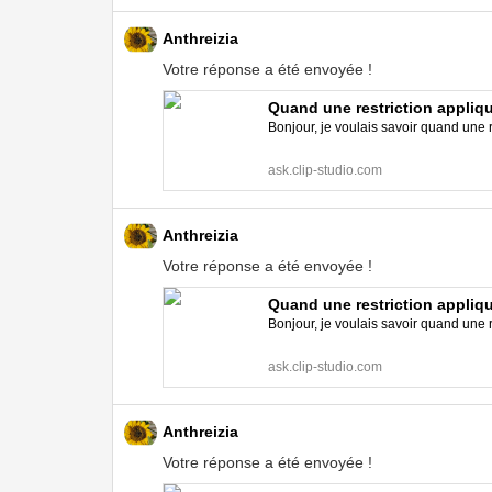
Anthreizia
Votre réponse a été envoyée !
Quand une restriction appliq
Bonjour, je voulais savoir quand une re
ask.clip-studio.com
Anthreizia
Votre réponse a été envoyée !
Quand une restriction appliq
Bonjour, je voulais savoir quand une re
ask.clip-studio.com
Anthreizia
Votre réponse a été envoyée !