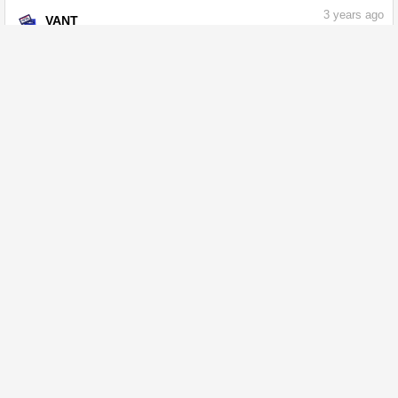
3
years ago
VANT
Votre matériau a été envoyé !
Aucune donnée - CLIP STUDIO ASSETS
assets.clip-studio.com
Partager