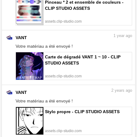
Pinceau * 2 et ensemble de couleurs -
CLIP STUDIO ASSETS
assets.clip-studio.com
1
year ago
VANT
Votre matériau a été envoyé !
Carte de dégradé VANT 1 ~ 10 - CLIP
STUDIO ASSETS
assets.clip-studio.com
2
years ago
VANT
Votre matériau a été envoyé !
Stylo propre - CLIP STUDIO ASSETS
assets.clip-studio.com