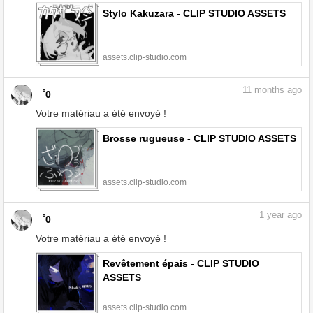
Stylo Kakuzara - CLIP STUDIO ASSETS
assets.clip-studio.com
11
months ago
゜0
Votre matériau a été envoyé !
Brosse rugueuse - CLIP STUDIO ASSETS
assets.clip-studio.com
1
year ago
゜0
Votre matériau a été envoyé !
Revêtement épais - CLIP STUDIO
ASSETS
assets.clip-studio.com