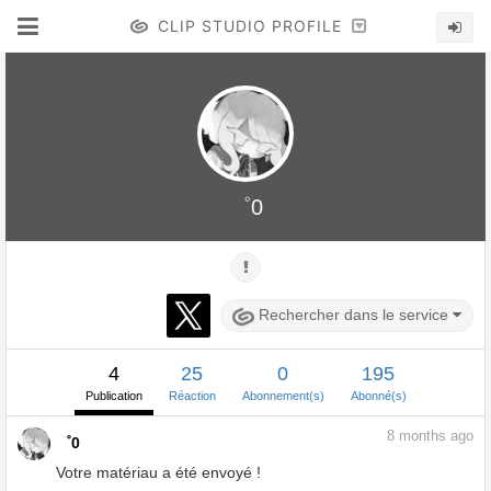
CLIP STUDIO PROFILE
゜0
Rechercher dans le service
4
25
0
195
Publication
Réaction
Abonnement(s)
Abonné(s)
8
months ago
゜0
Votre matériau a été envoyé !