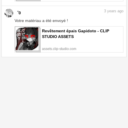
3
years ago
゜0
Votre matériau a été envoyé !
Revêtement épais Gapidoto - CLIP
STUDIO ASSETS
assets.clip-studio.com