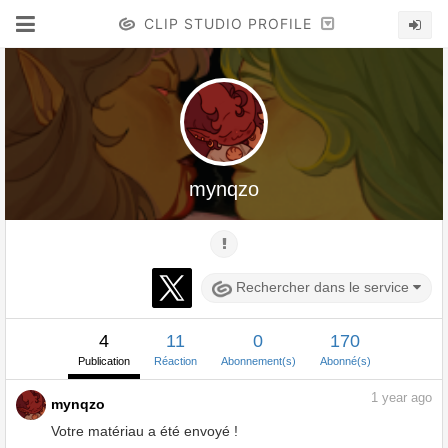
CLIP STUDIO PROFILE
mynqzo
Rechercher dans le service
4
11
0
170
Publication
Réaction
Abonnement(s)
Abonné(s)
1
year ago
mynqzo
Votre matériau a été envoyé !