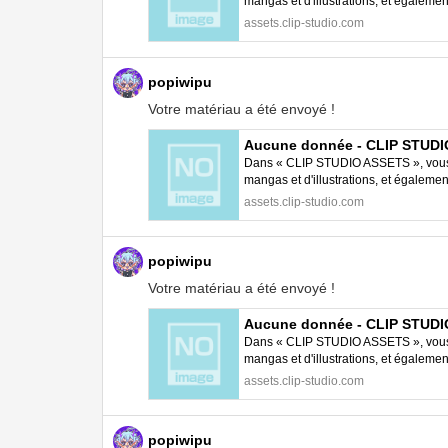
mangas et d'illustrations, et égalem
STUDIO PAINT.
assets.clip-studio.com
popiwipu
Votre matériau a été envoyé !
Aucune donnée - CLIP STUD
Dans « CLIP STUDIO ASSETS », vous p
mangas et d'illustrations, et égalem
STUDIO PAINT.
assets.clip-studio.com
popiwipu
Votre matériau a été envoyé !
Aucune donnée - CLIP STUD
Dans « CLIP STUDIO ASSETS », vous p
mangas et d'illustrations, et égalem
STUDIO PAINT.
assets.clip-studio.com
popiwipu