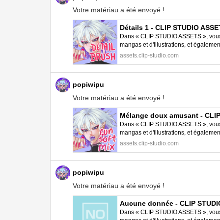
Votre matériau a été envoyé !
Détails 1 - CLIP STUDIO ASS
Dans « CLIP STUDIO ASSETS », vous p
mangas et d'illustrations, et égalem
STUDIO PAINT.
assets.clip-studio.com
popiwipu
Votre matériau a été envoyé !
Mélange doux amusant - CLI
Dans « CLIP STUDIO ASSETS », vous p
mangas et d'illustrations, et égalem
STUDIO PAINT.
assets.clip-studio.com
popiwipu
Votre matériau a été envoyé !
Aucune donnée - CLIP STUD
Dans « CLIP STUDIO ASSETS », vous p