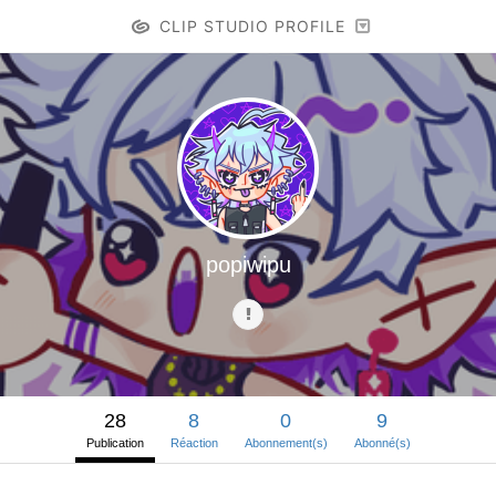
CLIP STUDIO PROFILE
popiwipu
28
8
0
9
Publication
Réaction
Abonnement(s)
Abonné(s)