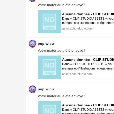
Votre matériau a été envoyé !
Aucune donnée - CLIP STUD
Dans « CLIP STUDIO ASSETS », vous p
mangas et d'illustrations, et égalem
STUDIO PAINT.
assets.clip-studio.com
popiwipu
Votre matériau a été envoyé !
Aucune donnée - CLIP STUD
Dans « CLIP STUDIO ASSETS », vous p
mangas et d'illustrations, et égalem
STUDIO PAINT.
assets.clip-studio.com
popiwipu
Votre matériau a été envoyé !
Aucune donnée - CLIP STUD
Dans « CLIP STUDIO ASSETS », vous p
mangas et d'illustrations, et égalem