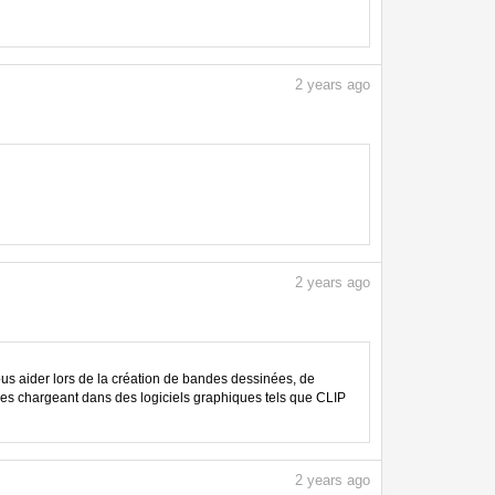
2
years ago
2
years ago
 aider lors de la création de bandes dessinées, de
les chargeant dans des logiciels graphiques tels que CLIP
2
years ago