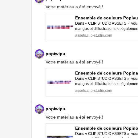
Votre matériau a été envoyé !
Ensemble de couleurs Popiy
Dans « CLIP STUDIO ASSETS », vous p
mangas et d'illustrations, et égalem
STUDIO PAINT.
assets.clip-studio.com
popiwipu
Votre matériau a été envoyé !
Ensemble de couleurs Popin
Dans « CLIP STUDIO ASSETS », vous p
mangas et d'illustrations, et égalem
STUDIO PAINT.
assets.clip-studio.com
popiwipu
Votre matériau a été envoyé !
Ensemble de couleurs Popin
Dans « CLIP STUDIO ASSETS », vous p