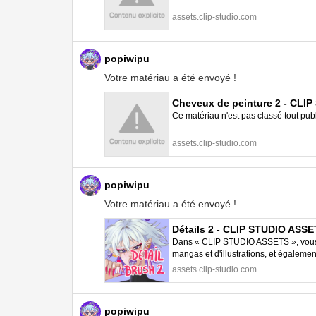
assets.clip-studio.com
popiwipu
Votre matériau a été envoyé !
Cheveux de peinture 2 - CLI
Ce matériau n'est pas classé tout pub
assets.clip-studio.com
popiwipu
Votre matériau a été envoyé !
Détails 2 - CLIP STUDIO ASS
Dans « CLIP STUDIO ASSETS », vous p
mangas et d'illustrations, et égalem
STUDIO PAINT.
assets.clip-studio.com
popiwipu