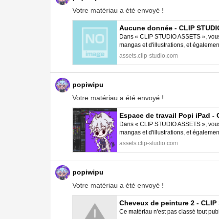
Votre matériau a été envoyé !
Aucune donnée - CLIP STUD
Dans « CLIP STUDIO ASSETS », vous p
mangas et d'illustrations, et égalem
STUDIO PAINT.
assets.clip-studio.com
popiwipu
Votre matériau a été envoyé !
Espace de travail Popi iPad 
Dans « CLIP STUDIO ASSETS », vous p
mangas et d'illustrations, et égalem
STUDIO PAINT.
assets.clip-studio.com
popiwipu
Votre matériau a été envoyé !
Cheveux de peinture 2 - CLI
Ce matériau n'est pas classé tout pub