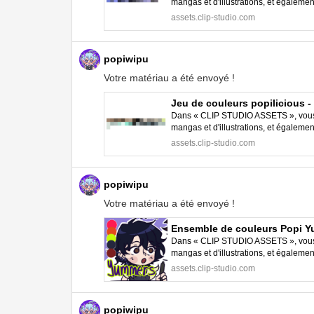
mangas et d'illustrations, et égalem
STUDIO PAINT.
assets.clip-studio.com
popiwipu
Votre matériau a été envoyé !
Jeu de couleurs popilicious
Dans « CLIP STUDIO ASSETS », vous p
mangas et d'illustrations, et égalem
STUDIO PAINT.
assets.clip-studio.com
popiwipu
Votre matériau a été envoyé !
Ensemble de couleurs Popi 
Dans « CLIP STUDIO ASSETS », vous p
mangas et d'illustrations, et égalem
STUDIO PAINT.
assets.clip-studio.com
popiwipu