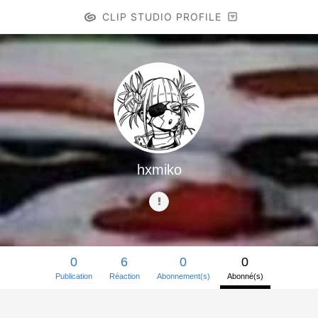
CLIP STUDIO PROFILE
hxmiko
0
6
0
0
Publication
Réaction
Abonnement(s)
Abonné(s)