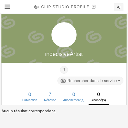
CLIP STUDIO PROFILE
indecisiveArtist
Rechercher dans le service
0
7
0
0
Publication
Réaction
Abonnement(s)
Abonné(s)
Aucun résultat correspondant.