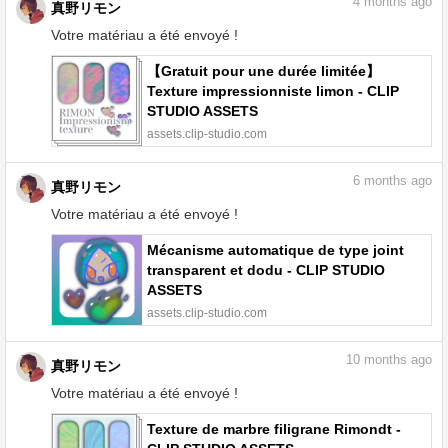
4
months ago
真野リモン
Votre matériau a été envoyé !
【Gratuit pour une durée limitée】
Texture impressionniste limon - CLIP
STUDIO ASSETS
assets.clip-studio.com
6
months ago
真野リモン
Votre matériau a été envoyé !
Mécanisme automatique de type joint
transparent et dodu - CLIP STUDIO
ASSETS
assets.clip-studio.com
10
months ago
真野リモン
Votre matériau a été envoyé !
Texture de marbre filigrane Rimondt -