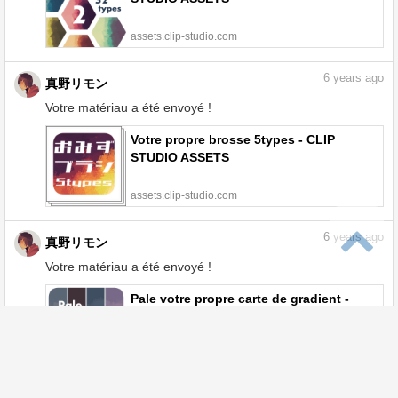
assets.clip-studio.com
6
years ago
真野リモン
Votre matériau a été envoyé !
Votre propre brosse 5types - CLIP
STUDIO ASSETS
assets.clip-studio.com
6
years ago
真野リモン
Votre matériau a été envoyé !
Pale votre propre carte de gradient -
CLIP STUDIO ASSETS
assets.clip-studio.com
6
years ago