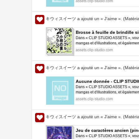
assets.clip-studio.com
キウィスイーツ a ajouté un « J'aime ». (Matéria
Brosse à feuille de brindille
Dans « CLIP STUDIO ASSETS », vous p
mangas et d'illustrations, et égalem
STUDIO PAINT.
assets.clip-studio.com
キウィスイーツ a ajouté un « J'aime ». (Matéria
Aucune donnée - CLIP STUD
Dans « CLIP STUDIO ASSETS », vous p
mangas et d'illustrations, et égalem
STUDIO PAINT.
assets.clip-studio.com
キウィスイーツ a ajouté un « J'aime ». (Matéria
Jeu de caractères ancien (pi
Dans « CLIP STUDIO ASSETS », vous p