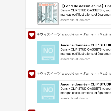
【Fond de dessin animé】Chamb
Dans « CLIP STUDIO ASSETS », vous p
mangas et d'illustrations, et égalem
STUDIO PAINT.
assets.clip-studio.com
キウィスイーツ a ajouté un « J'aime ». (Matéria
Aucune donnée - CLIP STUD
Dans « CLIP STUDIO ASSETS », vous p
mangas et d'illustrations, et égalem
STUDIO PAINT.
assets.clip-studio.com
キウィスイーツ a ajouté un « J'aime ». (Matéria
Aucune donnée - CLIP STUD
Dans « CLIP STUDIO ASSETS », vous p
mangas et d'illustrations, et égalem
STUDIO PAINT.
assets.clip-studio.com