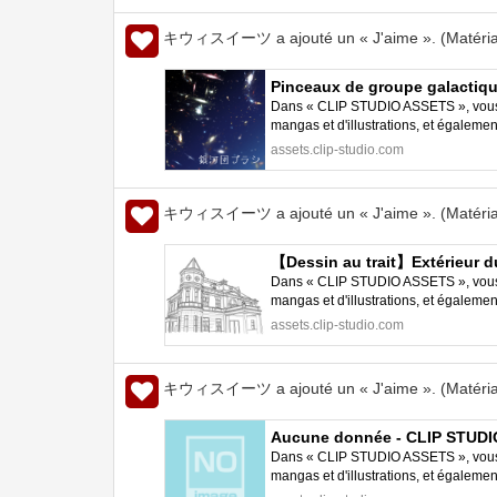
キウィスイーツ a ajouté un « J'aime ». (Matéria
Pinceaux de groupe galactiq
Dans « CLIP STUDIO ASSETS », vous p
mangas et d'illustrations, et égalem
STUDIO PAINT.
assets.clip-studio.com
キウィスイーツ a ajouté un « J'aime ». (Matéria
【Dessin au trait】Extérieur d
Dans « CLIP STUDIO ASSETS », vous p
mangas et d'illustrations, et égalem
STUDIO PAINT.
assets.clip-studio.com
キウィスイーツ a ajouté un « J'aime ». (Matéria
Aucune donnée - CLIP STUD
Dans « CLIP STUDIO ASSETS », vous p
mangas et d'illustrations, et égalem
STUDIO PAINT.