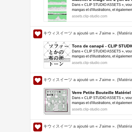
Dans « CLIP STUDIO ASSETS », vous p
mangas et d'illustrations, et égalem
STUDIO PAINT.
assets.clip-studio.com
キウィスイーツ a ajouté un « J'aime ». (Matéria
Tons de canapé - CLIP STUD
Dans « CLIP STUDIO ASSETS », vous p
mangas et d'illustrations, et égalem
STUDIO PAINT.
assets.clip-studio.com
キウィスイーツ a ajouté un « J'aime ». (Matéria
Verre Petite Bouteille Matéri
Dans « CLIP STUDIO ASSETS », vous p
mangas et d'illustrations, et égalem
STUDIO PAINT.
assets.clip-studio.com
キウィスイーツ a ajouté un « J'aime ». (Matéria