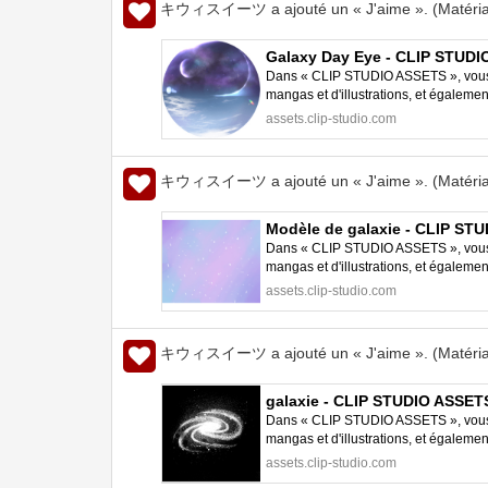
キウィスイーツ a ajouté un « J'aime ». (Matéria
Galaxy Day Eye - CLIP STUD
Dans « CLIP STUDIO ASSETS », vous p
mangas et d'illustrations, et égalem
STUDIO PAINT.
assets.clip-studio.com
キウィスイーツ a ajouté un « J'aime ». (Matéria
Modèle de galaxie - CLIP ST
Dans « CLIP STUDIO ASSETS », vous p
mangas et d'illustrations, et égalem
STUDIO PAINT.
assets.clip-studio.com
キウィスイーツ a ajouté un « J'aime ». (Matéria
galaxie - CLIP STUDIO ASSET
Dans « CLIP STUDIO ASSETS », vous p
mangas et d'illustrations, et égalem
STUDIO PAINT.
assets.clip-studio.com