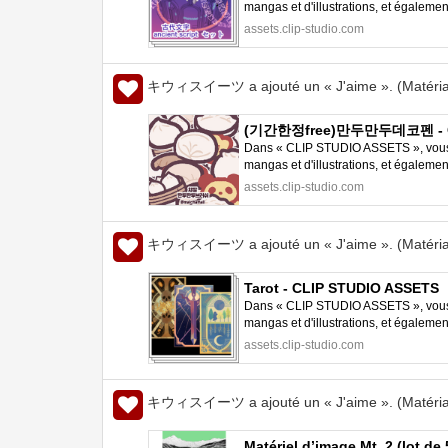
mangas et d'illustrations, et égalem
STUDIO PAINT.
assets.clip-studio.com
キウィスイーツ a ajouté un « J'aime ». (Matéria
(기간한정free)만두만두데코펜 - CL
Dans « CLIP STUDIO ASSETS », vous p
mangas et d'illustrations, et égalem
STUDIO PAINT.
assets.clip-studio.com
キウィスイーツ a ajouté un « J'aime ». (Matéria
Tarot - CLIP STUDIO ASSETS
Dans « CLIP STUDIO ASSETS », vous p
mangas et d'illustrations, et égalem
STUDIO PAINT.
assets.clip-studio.com
キウィスイーツ a ajouté un « J'aime ». (Matéria
Matériel d’image Mt. 2 (lot d