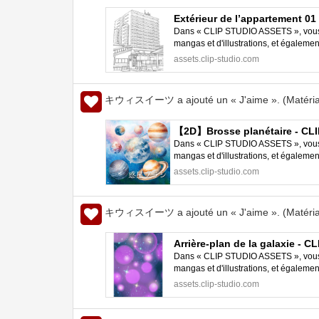
Extérieur de l’appartement 0
Dans « CLIP STUDIO ASSETS », vous p
mangas et d'illustrations, et égalem
STUDIO PAINT.
assets.clip-studio.com
キウィスイーツ a ajouté un « J'aime ». (Matéria
【2D】Brosse planétaire - CL
Dans « CLIP STUDIO ASSETS », vous p
mangas et d'illustrations, et égalem
STUDIO PAINT.
assets.clip-studio.com
キウィスイーツ a ajouté un « J'aime ». (Matéria
Arrière-plan de la galaxie - 
Dans « CLIP STUDIO ASSETS », vous p
mangas et d'illustrations, et égalem
STUDIO PAINT.
assets.clip-studio.com