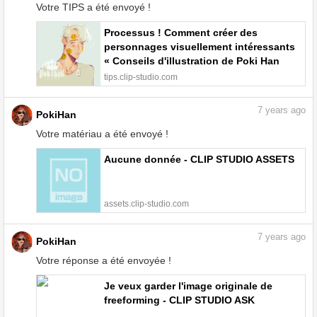
Votre TIPS a été envoyé !
Processus ! Comment créer des
personnages visuellement intéressants
« Conseils d'illustration de Poki Han
#2 » par pokihan - Astuces pour
tips.clip-studio.com
dessiner | CLIP STUDIO TIPS
7
years ago
PokiHan
Votre matériau a été envoyé !
Aucune donnée - CLIP STUDIO ASSETS
assets.clip-studio.com
7
years ago
PokiHan
Votre réponse a été envoyée !
Je veux garder l'image originale de
freeforming - CLIP STUDIO ASK