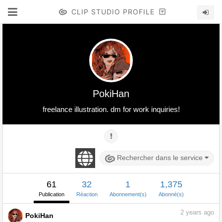
CLIP STUDIO PROFILE
PokiHan
freelance illustration. dm for work inquiries!
Rechercher dans le service
61
32
1
1,375
Publication
Réaction
Abonnement(s)
Abonné(s)
2
years ago
PokiHan