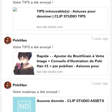
Votre TIPS a été envoyé !
TIPS introuvable(s) - Astuces pour
dessiner | CLIP STUDIO TIPS
tips.clip-studio.com
7
years ago
PokiHan
Votre TIPS a été envoyé !
Rapide - - Ajouter du Bruit/Grain à Votre
Image « Conseils d'illustration de Poki
Han #1 » par pokihan - Astuces pour
dessiner | CLIP STUDIO TIPS
tips.clip-studio.com
7
years ago
PokiHan
Votre matériau a été envoyé !
Aucune donnée - CLIP STUDIO ASSETS