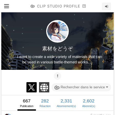
CLIP STUDIO PROFILE
素材をどうぞ
「I want to create a wide variety of materials that can
be used in various battle-themed works.」
Rechercher dans le service
667
282
2,331
2,602
Publication
Réaction
Abonnement(s)
Abonné(s)