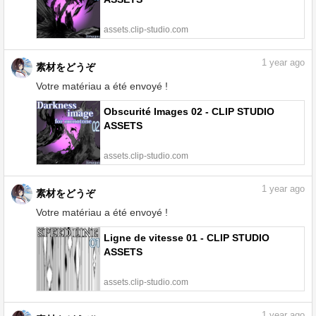
assets.clip-studio.com
1
year ago
素材をどうぞ
Votre matériau a été envoyé !
Obscurité Images 02 - CLIP STUDIO
ASSETS
assets.clip-studio.com
1
year ago
素材をどうぞ
Votre matériau a été envoyé !
Ligne de vitesse 01 - CLIP STUDIO
ASSETS
assets.clip-studio.com
1
year ago