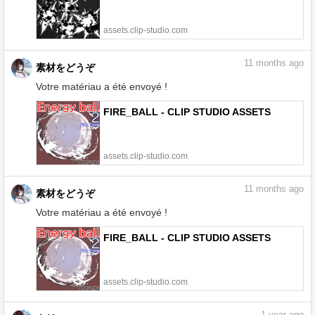
assets.clip-studio.com
11
months ago
素材をどうぞ
Votre matériau a été envoyé !
FIRE_BALL - CLIP STUDIO ASSETS
assets.clip-studio.com
11
months ago
素材をどうぞ
Votre matériau a été envoyé !
FIRE_BALL - CLIP STUDIO ASSETS
assets.clip-studio.com