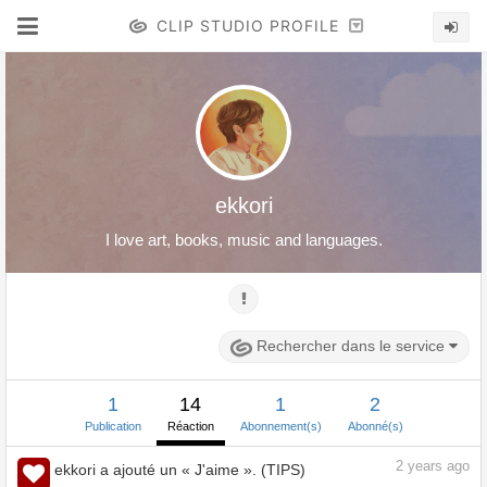
CLIP STUDIO PROFILE
ekkori
I love art, books, music and languages.
Rechercher dans le service
1
14
1
2
Publication
Réaction
Abonnement(s)
Abonné(s)
2
years ago
ekkori a ajouté un « J'aime ». (TIPS)