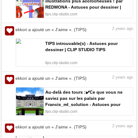
illustrations plus accrocheuses ! par
REDMONA - Astuces pour dessiner |
CLIP STUDIO TIPS
tips.clip-studio.com
2
years ago
ekkori a ajouté un « J'aime ». (TIPS)
TIPS introuvable(s) - Astuces pour
dessiner | CLIP STUDIO TIPS
tips.clip-studio.com
2
years ago
ekkori a ajouté un « J'aime ». (TIPS)
Au-delà des tours :✔️Ce que vous ne
saviez pas sur les palais par
Francis_ml_solution - Astuces pour
dessiner | CLIP STUDIO TIPS
tips.clip-studio.com
2
years ago
ekkori a ajouté un « J'aime ». (TIPS)