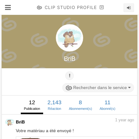
CLIP STUDIO PROFILE
BriB
Rechercher dans le service
12
2,143
8
11
Publication
Réaction
Abonnement(s)
Abonné(s)
1
year ago
BriB
Votre matériau a été envoyé !