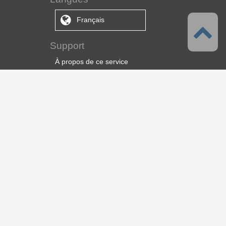
Français
Support
À propos de ce service
Conditions d'utilisation
Politique de confidentialité
À propos des droits d'auteur et droit
des marques
Support, nous contacter
À propos de CELSYS
S.A. CELSYS
CLIP STUDIO Solution
Solution pour les livres numériques
Recrutement
© 2026 CELSYS,Inc.
[
About Us
]