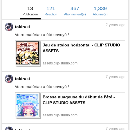
13
121
467
1,339
Publication
Réaction
Abonnement(s)
Abonné(s)
2
years ago
tokiruki
Votre matériau a été envoyé !
Jeu de stylos horizontal - CLIP STUDIO
ASSETS
assets.clip-studio.com
7
years ago
tokiruki
Votre matériau a été envoyé !
Brosse nuageuse du début de l’été -
CLIP STUDIO ASSETS
assets.clip-studio.com
7
years ago