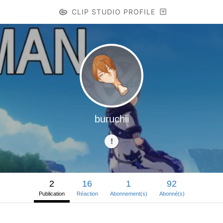
CLIP STUDIO PROFILE
buruchii
2
16
1
92
Publication
Réaction
Abonnement(s)
Abonné(s)