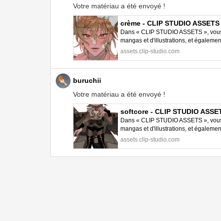
Votre matériau a été envoyé !
crème - CLIP STUDIO ASSETS
Dans « CLIP STUDIO ASSETS », vous p
mangas et d'illustrations, et égalem
STUDIO PAINT.
assets.clip-studio.com
buruchii
Votre matériau a été envoyé !
softcore - CLIP STUDIO ASSE
Dans « CLIP STUDIO ASSETS », vous p
mangas et d'illustrations, et égalem
STUDIO PAINT.
assets.clip-studio.com