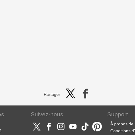
Partager
es
Suivez-nous
Support
À propos de 
S
Conditions d'u