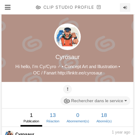
CLIP STUDIO PROFILE
Cyrosaur
Hi hello, I'm Cy/Cyro ♂ • Concept Art and Illustration •
OC / Fanart http://linktr.ee/cyrosaur
Rechercher dans le service
1
13
0
18
Publication
Réaction
Abonnement(s)
Abonné(s)
1
year ago
Cyrosaur