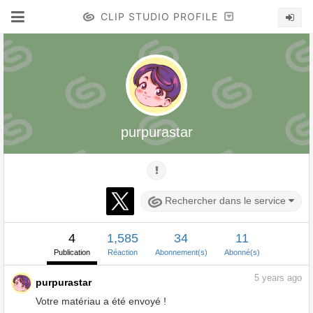
CLIP STUDIO PROFILE
purpurastar
Rechercher dans le service
4
1,585
34
11
Publication
Réaction
Abonnement(s)
Abonné(s)
5
years ago
purpurastar
Votre matériau a été envoyé !