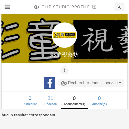
CLIP STUDIO PROFILE
彩童視藝坊
Rechercher dans le service
0
21
0
0
Publication
Réaction
Abonnement(s)
Abonné(s)
Aucun résultat correspondant.