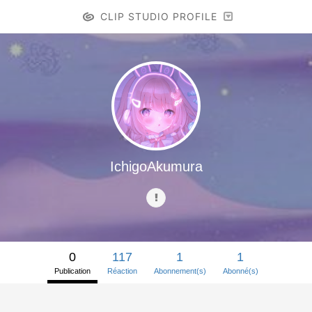
CLIP STUDIO PROFILE
IchigoAkumura
0
117
1
1
Publication
Réaction
Abonnement(s)
Abonné(s)