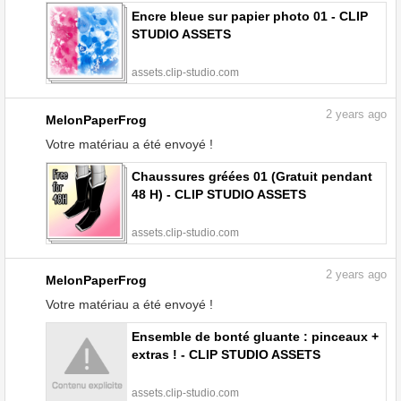
Encre bleue sur papier photo 01 - CLIP
STUDIO ASSETS
assets.clip-studio.com
2
years ago
MelonPaperFrog
Votre matériau a été envoyé !
Chaussures gréées 01 (Gratuit pendant
48 H) - CLIP STUDIO ASSETS
assets.clip-studio.com
2
years ago
MelonPaperFrog
Votre matériau a été envoyé !
Ensemble de bonté gluante : pinceaux +
extras ! - CLIP STUDIO ASSETS
assets.clip-studio.com