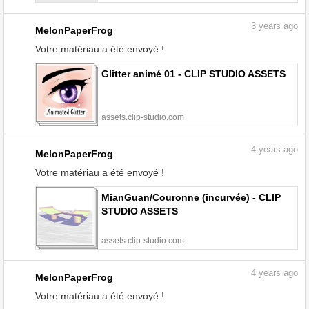
3
years ago
MelonPaperFrog
Votre matériau a été envoyé !
Glitter animé 01 - CLIP STUDIO ASSETS
assets.clip-studio.com
4
years ago
MelonPaperFrog
Votre matériau a été envoyé !
MianGuan/Couronne (incurvée) - CLIP
STUDIO ASSETS
assets.clip-studio.com
4
years ago
MelonPaperFrog
Votre matériau a été envoyé !