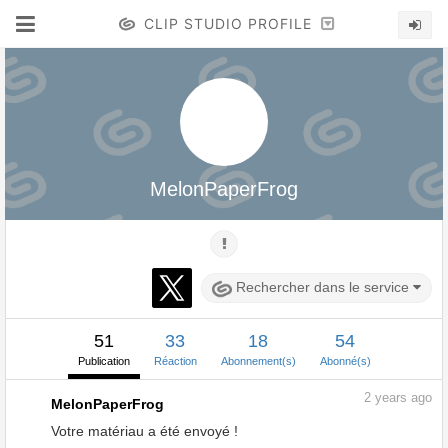
CLIP STUDIO PROFILE
MelonPaperFrog
Rechercher dans le service
51
33
18
54
Publication
Réaction
Abonnement(s)
Abonné(s)
2
years ago
MelonPaperFrog
Votre matériau a été envoyé !