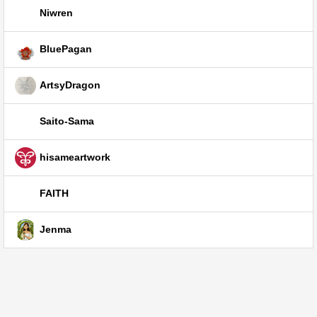
Niwren
BluePagan
ArtsyDragon
Saito-Sama
hisameartwork
FAITH
Jenma