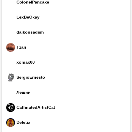
ColonelPancake
LexBeOkay
daikonsadish
Tzari
xoniax00
SergioErnesto
Леший
CaffinatedArtistCat
Deletia