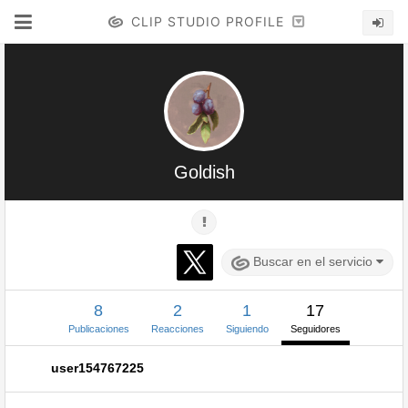
CLIP STUDIO PROFILE
Goldish
Buscar en el servicio
8
2
1
17
Publicaciones
Reacciones
Siguiendo
Seguidores
user154767225