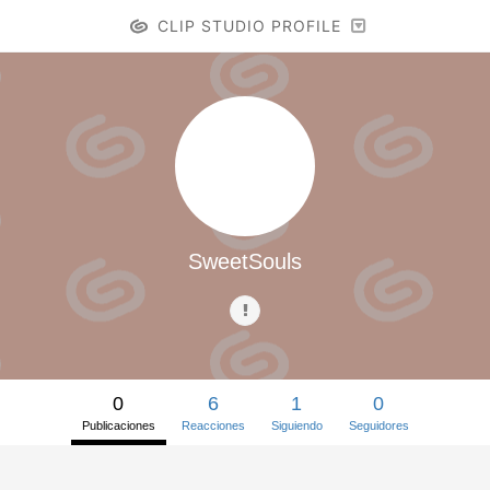
CLIP STUDIO PROFILE
SweetSouls
0
6
1
0
Publicaciones
Reacciones
Siguiendo
Seguidores