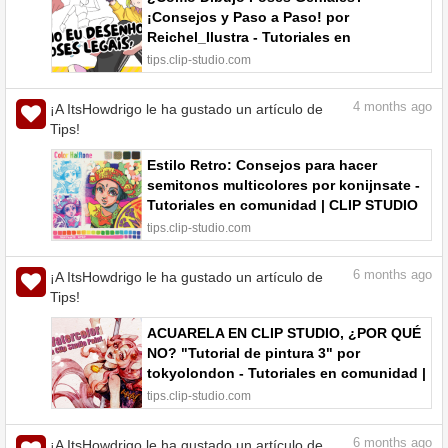
¡Consejos y Paso a Paso! por
Reichel_Ilustra - Tutoriales en
comunidad | CLIP STUDIO TIPS
tips.clip-studio.com
4
months ago
¡A ItsHowdrigo le ha gustado un artículo de
Tips!
Estilo Retro: Consejos para hacer
semitonos multicolores por konijnsate -
Tutoriales en comunidad | CLIP STUDIO
TIPS
tips.clip-studio.com
6
months ago
¡A ItsHowdrigo le ha gustado un artículo de
Tips!
ACUARELA EN CLIP STUDIO, ¿POR QUÉ
NO? "Tutorial de pintura 3" por
tokyolondon - Tutoriales en comunidad |
CLIP STUDIO TIPS
tips.clip-studio.com
6
months ago
¡A ItsHowdrigo le ha gustado un artículo de