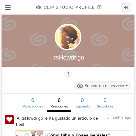
CLIP STUDIO PROFILE
ItsHowdrigo
Buscar en el servicio
0
6
0
0
Publicaciones
Reacciones
Siguiendo
Seguidores
3
months ago
¡A ItsHowdrigo le ha gustado un artículo de
Tips!
¿Cómo Dibujo Poses Geniales?