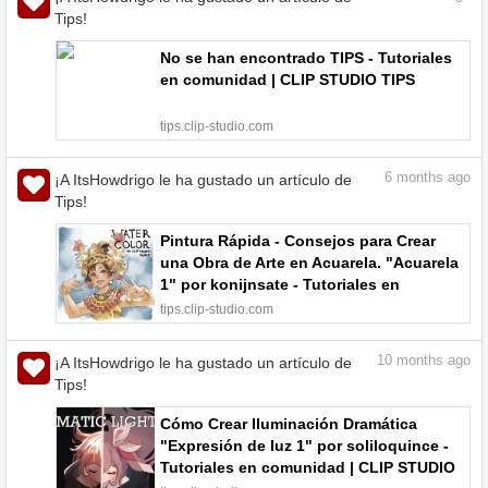
Tips!
No se han encontrado TIPS - Tutoriales
en comunidad | CLIP STUDIO TIPS
tips.clip-studio.com
6
months ago
¡A ItsHowdrigo le ha gustado un artículo de
Tips!
Pintura Rápida - Consejos para Crear
una Obra de Arte en Acuarela. "Acuarela
1" por konijnsate - Tutoriales en
comunidad | CLIP STUDIO TIPS
tips.clip-studio.com
10
months ago
¡A ItsHowdrigo le ha gustado un artículo de
Tips!
Cómo Crear Iluminación Dramática
"Expresión de luz 1" por soliloquince -
Tutoriales en comunidad | CLIP STUDIO