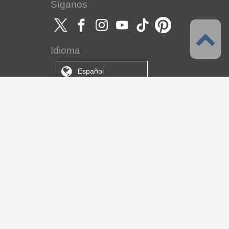
Síganos
Idioma
Español
Soporte
Acerca de este servicio
Condiciones de servicio
Política de privacidad
Derechos de autor y marcas
registradas
Soporte
Acerca de nosotros
CELSYS Inc.
CLIP STUDIO Solution
ebook Solution