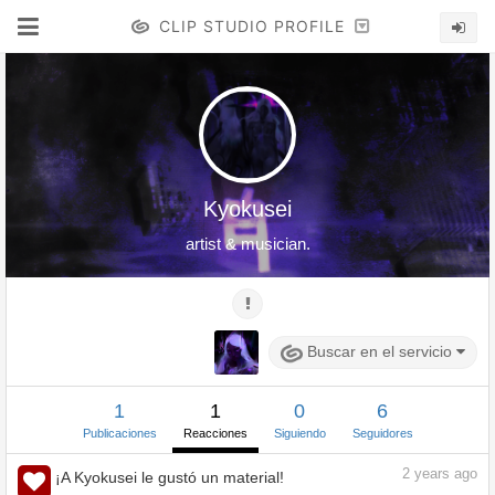
CLIP STUDIO PROFILE
Kyokusei
artist & musician.
Buscar en el servicio
1
1
0
6
Publicaciones
Reacciones
Siguiendo
Seguidores
2
years ago
¡A Kyokusei le gustó un material!