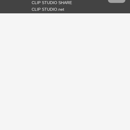
CLIP STUDIO SHARE
CLIP STUDIO.net
Síganos
Idioma
Español
Soporte
Acerca de este servicio
Condiciones de servicio
Política de privacidad
Derechos de autor y marcas
registradas
Soporte
Acerca de nosotros