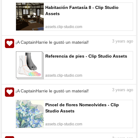
Habitación Fantasía 8 - Clip Studio
Assets
assets.clip-studio.com
3
years ago
¡A CaptainHarrie le gustó un material!
Referencia de pies - Clip Studio Assets
assets.clip-studio.com
3
years ago
¡A CaptainHarrie le gustó un material!
Pincel de flores Nomeolvides - Clip
Studio Assets
assets.clip-studio.com