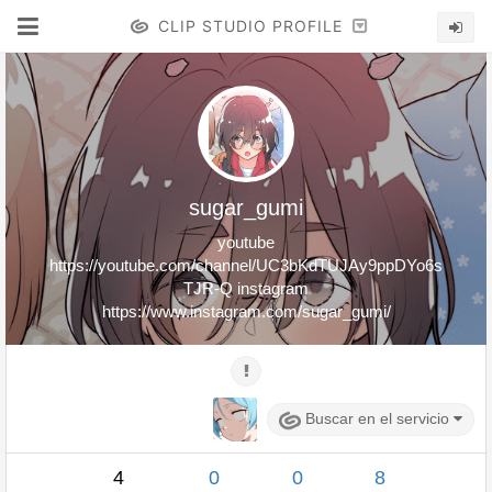
CLIP STUDIO PROFILE
sugar_gumi
youtube
https://youtube.com/channel/UC3bKdTUJAy9ppDYo6s
TJR-Q instagram
https://www.instagram.com/sugar_gumi/
Buscar en el servicio
4
0
0
8