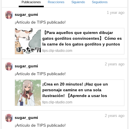
Publicaciones
Reacciones
Siguiendo
Seguidores
1
year ago
sugar_gumi
¡Artículo de TIPS publicado!
【Para aquellos que quieren dibujar
gatos gorditos convincentes】 Cómo es
la carne de los gatos gorditos y puntos
clave para dibujarlos por sugar_gumi -
tips.clip-studio.com
Tutoriales en comunidad | CLIP STUDIO
TIPS
2
years ago
sugar_gumi
¡Artículo de TIPS publicado!
¡Crea en 20 minutos! ¡Haz que un
personaje camine en una sola
ilustración! 【Aprende a usar los
fotogramas clave】 por sugar_gumi -
tips.clip-studio.com
Tutoriales en comunidad | CLIP STUDIO
TIPS
2
years ago
sugar_gumi
¡Artículo de TIPS publicado!