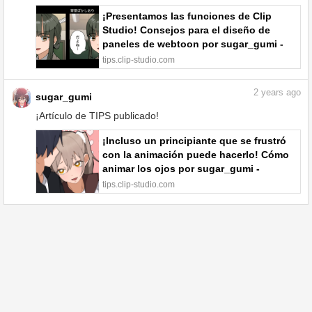
¡Presentamos las funciones de Clip
Studio! Consejos para el diseño de
paneles de webtoon por sugar_gumi -
Tutoriales en comunidad | CLIP STUDIO
tips.clip-studio.com
TIPS
2
years ago
sugar_gumi
¡Artículo de TIPS publicado!
¡Incluso un principiante que se frustró
con la animación puede hacerlo! Cómo
animar los ojos por sugar_gumi -
Tutoriales en comunidad | CLIP STUDIO
tips.clip-studio.com
TIPS