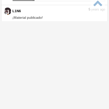
5
years ago
L1N6
¡Material publicado!
Cerdoso - Clip Studio Assets
assets.clip-studio.com
5
years ago
L1N6
¡Material publicado!
Esbozo - Clip Studio Assets
assets.clip-studio.com
5
years ago
L1N6
¡Material publicado!