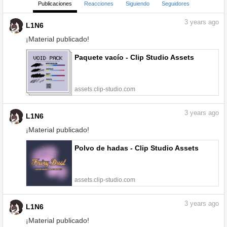
Publicaciones
Reacciones
Siguiendo
Seguidores
3
years ago
L1N6
¡Material publicado!
Paquete vacío - Clip Studio Assets
assets.clip-studio.com
3
years ago
L1N6
¡Material publicado!
Polvo de hadas - Clip Studio Assets
assets.clip-studio.com
3
years ago
L1N6
¡Material publicado!