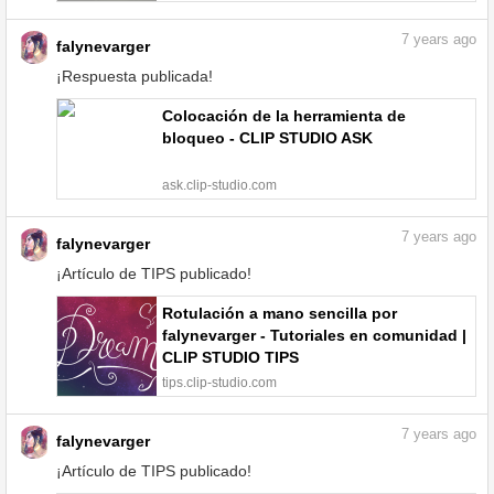
7
years ago
falynevarger
¡Respuesta publicada!
Colocación de la herramienta de
bloqueo - CLIP STUDIO ASK
ask.clip-studio.com
7
years ago
falynevarger
¡Artículo de TIPS publicado!
Rotulación a mano sencilla por
falynevarger - Tutoriales en comunidad |
CLIP STUDIO TIPS
tips.clip-studio.com
7
years ago
falynevarger
¡Artículo de TIPS publicado!