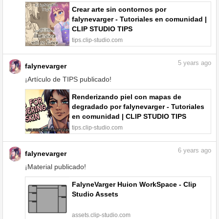
Crear arte sin contornos por
falynevarger - Tutoriales en comunidad |
CLIP STUDIO TIPS
tips.clip-studio.com
5
years ago
falynevarger
¡Artículo de TIPS publicado!
Renderizando piel con mapas de
degradado por falynevarger - Tutoriales
en comunidad | CLIP STUDIO TIPS
tips.clip-studio.com
6
years ago
falynevarger
¡Material publicado!
FalyneVarger Huion WorkSpace - Clip
Studio Assets
assets.clip-studio.com