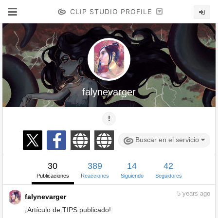
CLIP STUDIO PROFILE
falynevarger
Buscar en el servicio
30
389
14
42
Publicaciones
Reacciones
Siguiendo
Seguidores
5
years ago
falynevarger
¡Artículo de TIPS publicado!