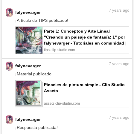
7
years ago
falynevarger
¡Artículo de TIPS publicado!
Parte 1: Conceptos y Arte Lineal
"Creando un paisaje de fantasía: 1" por
falynevarger - Tutoriales en comunidad |
CLIP STUDIO TIPS
tips.clip-studio.com
7
years ago
falynevarger
¡Material publicado!
Pinceles de pintura simple - Clip Studio
Assets
assets.clip-studio.com
7
years ago
falynevarger
¡Respuesta publicada!