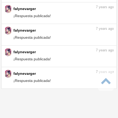
7
years ago
falynevarger
¡Respuesta publicada!
7
years ago
falynevarger
¡Respuesta publicada!
Relleno Cubo está destrozando lineart -
CLIP STUDIO ASK
ask.clip-studio.com
7
years ago
falynevarger
¡Respuesta publicada!