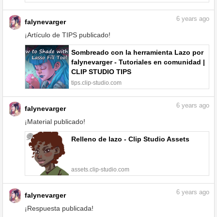
6
years ago
falynevarger
¡Artículo de TIPS publicado!
Sombreado con la herramienta Lazo por
falynevarger - Tutoriales en comunidad |
CLIP STUDIO TIPS
tips.clip-studio.com
6
years ago
falynevarger
¡Material publicado!
Relleno de lazo - Clip Studio Assets
assets.clip-studio.com
6
years ago
falynevarger
¡Respuesta publicada!