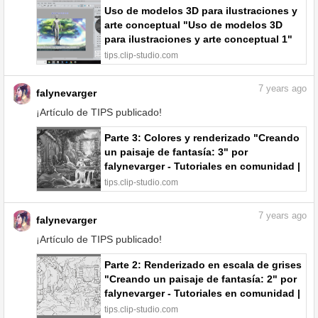
Uso de modelos 3D para ilustraciones y
arte conceptual "Uso de modelos 3D
para ilustraciones y arte conceptual 1"
por falynevarger - Tutoriales en
tips.clip-studio.com
comunidad | CLIP STUDIO TIPS
7
years ago
falynevarger
¡Artículo de TIPS publicado!
Parte 3: Colores y renderizado "Creando
un paisaje de fantasía: 3" por
falynevarger - Tutoriales en comunidad |
CLIP STUDIO TIPS
tips.clip-studio.com
7
years ago
falynevarger
¡Artículo de TIPS publicado!
Parte 2: Renderizado en escala de grises
"Creando un paisaje de fantasía: 2" por
falynevarger - Tutoriales en comunidad |
CLIP STUDIO TIPS
tips.clip-studio.com