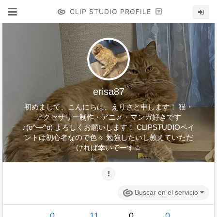
CLIP STUDIO PROFILE
erisa87
初めまして、こんにちは、えりさと申します！ 猫・
アクセサリー制作・アニメ・マンガ好きです
♪(o^―^o) よろしくお願いします！ CLIPSTUDIOペイ
ントは初心者なので色々 勉強したいし教えていただ
ければ幸いでーす☆
Buscar en el servicio
0
11
0
0