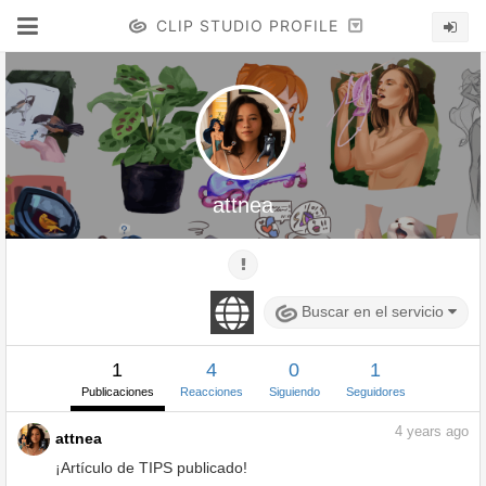
CLIP STUDIO PROFILE
attnea
Buscar en el servicio
1
4
0
1
Publicaciones
Reacciones
Siguiendo
Seguidores
4
years ago
attnea
¡Artículo de TIPS publicado!