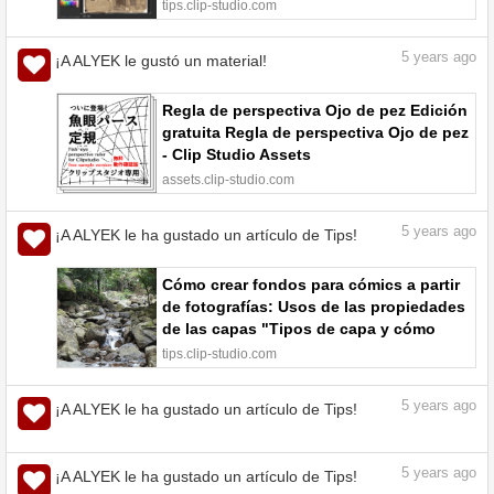
TIPS
tips.clip-studio.com
5
years ago
¡A ALYEK le gustó un material!
Regla de perspectiva Ojo de pez Edición
gratuita Regla de perspectiva Ojo de pez
- Clip Studio Assets
assets.clip-studio.com
5
years ago
¡A ALYEK le ha gustado un artículo de Tips!
Cómo crear fondos para cómics a partir
de fotografías: Usos de las propiedades
de las capas "Tipos de capa y cómo
utilizarlos 7" por ClipStudioOfficial -
tips.clip-studio.com
Tutoriales en comunidad | CLIP STUDIO
TIPS
5
years ago
¡A ALYEK le ha gustado un artículo de Tips!
5
years ago
¡A ALYEK le ha gustado un artículo de Tips!