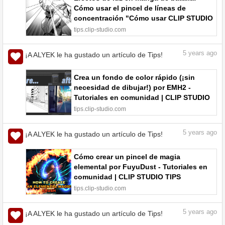
Cómo usar el pincel de líneas de
concentración "Cómo usar CLIP STUDIO
PAINT para manga 12" por ユキノコ
tips.clip-studio.com
(Yukinoco) - Tutoriales en comunidad |
CLIP STUDIO TIPS
5
years ago
¡A ALYEK le ha gustado un artículo de Tips!
Crea un fondo de color rápido (¡sin
necesidad de dibujar!) por EMH2 -
Tutoriales en comunidad | CLIP STUDIO
TIPS
tips.clip-studio.com
5
years ago
¡A ALYEK le ha gustado un artículo de Tips!
Cómo crear un pincel de magia
elemental por FuyuDust - Tutoriales en
comunidad | CLIP STUDIO TIPS
tips.clip-studio.com
5
years ago
¡A ALYEK le ha gustado un artículo de Tips!