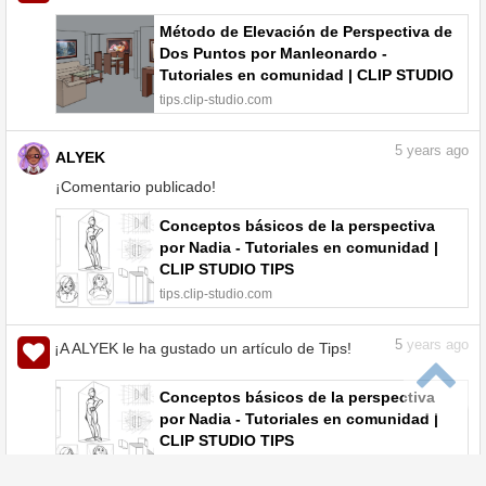
Método de Elevación de Perspectiva de
Dos Puntos por Manleonardo -
Tutoriales en comunidad | CLIP STUDIO
TIPS
tips.clip-studio.com
5
years ago
ALYEK
¡Comentario publicado!
Conceptos básicos de la perspectiva
por Nadia - Tutoriales en comunidad |
CLIP STUDIO TIPS
tips.clip-studio.com
5
years ago
¡A ALYEK le ha gustado un artículo de Tips!
Conceptos básicos de la perspectiva
por Nadia - Tutoriales en comunidad |
CLIP STUDIO TIPS
tips.clip-studio.com