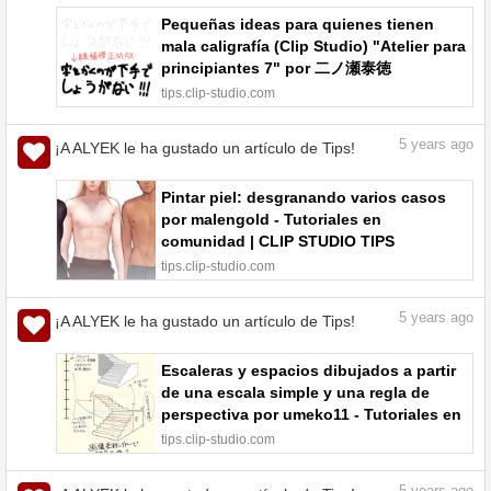
Pequeñas ideas para quienes tienen
mala caligrafía (Clip Studio) "Atelier para
principiantes 7" por 二ノ瀬泰徳
ninoseyasunori - Tutoriales en
tips.clip-studio.com
comunidad | CLIP STUDIO TIPS
5
years ago
¡A ALYEK le ha gustado un artículo de Tips!
Pintar piel: desgranando varios casos
por malengold - Tutoriales en
comunidad | CLIP STUDIO TIPS
tips.clip-studio.com
5
years ago
¡A ALYEK le ha gustado un artículo de Tips!
Escaleras y espacios dibujados a partir
de una escala simple y una regla de
perspectiva por umeko11 - Tutoriales en
comunidad | CLIP STUDIO TIPS
tips.clip-studio.com