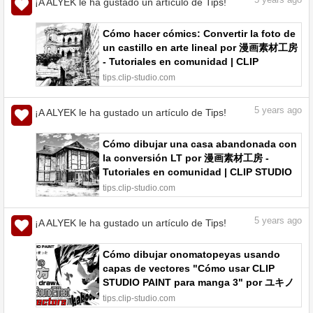
5
years ago
¡A ALYEK le ha gustado un artículo de Tips!
Cómo hacer cómics: Convertir la foto de
un castillo en arte lineal por 漫画素材工房
- Tutoriales en comunidad | CLIP
STUDIO TIPS
tips.clip-studio.com
5
years ago
¡A ALYEK le ha gustado un artículo de Tips!
Cómo dibujar una casa abandonada con
la conversión LT por 漫画素材工房 -
Tutoriales en comunidad | CLIP STUDIO
TIPS
tips.clip-studio.com
5
years ago
¡A ALYEK le ha gustado un artículo de Tips!
Cómo dibujar onomatopeyas usando
capas de vectores "Cómo usar CLIP
STUDIO PAINT para manga 3" por ユキノ
コ(Yukinoco) - Tutoriales en comunidad |
tips.clip-studio.com
CLIP STUDIO TIPS