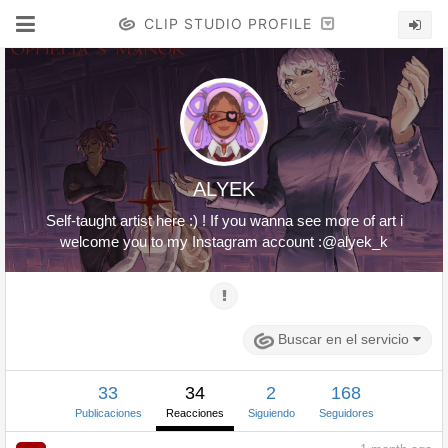
CLIP STUDIO PROFILE
ALYEK
Self-taught artist here :) ! If you wanna see more of art i
welcome you to my Instagram account :@alyek_k
Buscar en el servicio
33
34
2
168
Publicaciones
Reacciones
Siguiendo
Seguidores