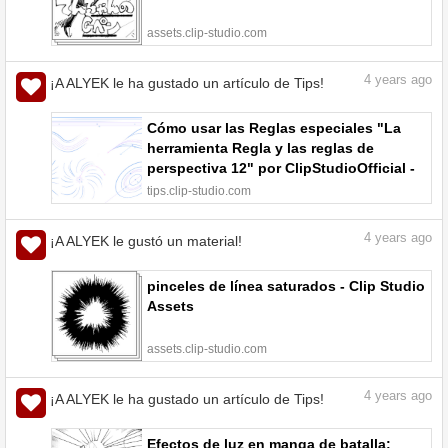
assets.clip-studio.com
4
years ago
¡A ALYEK le ha gustado un artículo de Tips!
Cómo usar las Reglas especiales "La
herramienta Regla y las reglas de
perspectiva 12" por ClipStudioOfficial -
Tutoriales en comunidad | CLIP STUDIO
tips.clip-studio.com
TIPS
4
years ago
¡A ALYEK le gustó un material!
pinceles de línea saturados - Clip Studio
Assets
assets.clip-studio.com
4
years ago
¡A ALYEK le ha gustado un artículo de Tips!
Efectos de luz en manga de batalla: