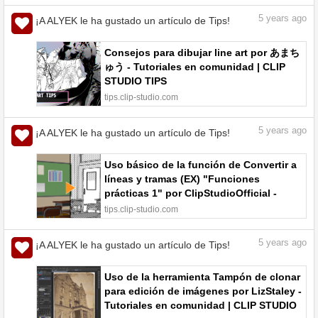
5
years ago
¡A ALYEK le ha gustado un artículo de Tips!
Consejos para dibujar line art por あまち
ゅう - Tutoriales en comunidad | CLIP
STUDIO TIPS
tips.clip-studio.com
5
years ago
¡A ALYEK le ha gustado un artículo de Tips!
Uso básico de la función de Convertir a
líneas y tramas (EX) "Funciones
prácticas 1" por ClipStudioOfficial -
Tutoriales en comunidad | CLIP STUDIO
tips.clip-studio.com
TIPS
5
years ago
¡A ALYEK le ha gustado un artículo de Tips!
Uso de la herramienta Tampón de clonar
para edición de imágenes por LizStaley -
Tutoriales en comunidad | CLIP STUDIO