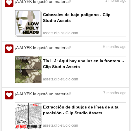
1
month ago
¡A ALYEK le gustó un material!
Cabezales de bajo polígono - Clip
Studio Assets
assets.clip-studio.com
6
months ago
¡A ALYEK le gustó un material!
Tía L.J: Aquí hay una luz en la frontera. -
Clip Studio Assets
assets.clip-studio.com
7
months ago
¡A ALYEK le gustó un material!
Extracción de dibujos de línea de alta
precisión - Clip Studio Assets
assets.clip-studio.com