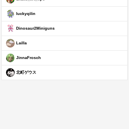
luckyqilin
Dinosaur2Miniguns
Lailla
JinnaFrosch
北町ゲウス