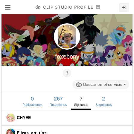
CLIP STUDIO PROFILE
foxebony
Buscar en el servicio
0
267
7
2
Publicaciones
Reacciones
Siguiendo
Seguidores
CHYEE
Elizas_art_tips