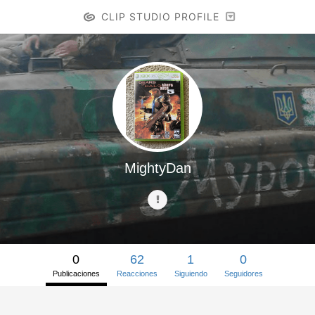
CLIP STUDIO PROFILE
MightyDan
0
62
1
0
Publicaciones
Reacciones
Siguiendo
Seguidores