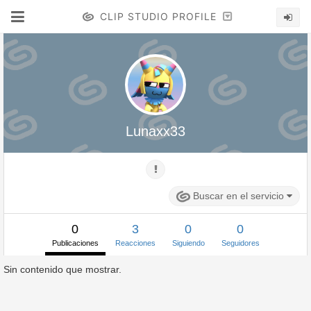
CLIP STUDIO PROFILE
Lunaxx33
Buscar en el servicio
0
3
0
0
Publicaciones
Reacciones
Siguiendo
Seguidores
Sin contenido que mostrar.