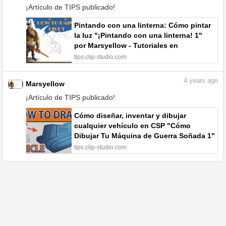
¡Artículo de TIPS publicado!
Pintando con una linterna: Cómo pintar
la luz "¡Pintando con una linterna! 1"
por Marsyellow - Tutoriales en
comunidad | CLIP STUDIO TIPS
tips.clip-studio.com
4
years ago
Marsyellow
¡Artículo de TIPS publicado!
Cómo diseñar, inventar y dibujar
cualquier vehículo en CSP "Cómo
Dibujar Tu Máquina de Guerra Soñada 1"
por Marsyellow - Tutoriales en
tips.clip-studio.com
comunidad | CLIP STUDIO TIPS