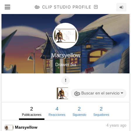
CLIP STUDIO PROFILE
Marsyellow
Drawer boi
Buscar en el servicio
2
4
2
2
Publicaciones
Reacciones
Siguiendo
Seguidores
4
years ago
Marsyellow