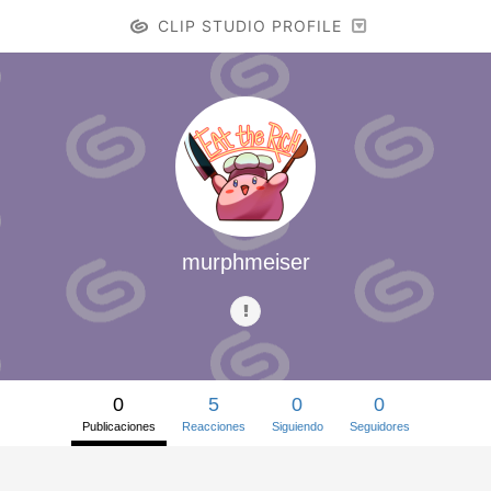
CLIP STUDIO PROFILE
murphmeiser
0
5
0
0
Publicaciones
Reacciones
Siguiendo
Seguidores