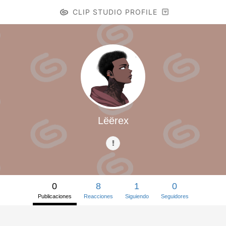
CLIP STUDIO PROFILE
Lëërex
0
8
1
0
Publicaciones
Reacciones
Siguiendo
Seguidores