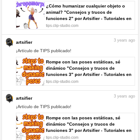
¿Cómo humanizar cualquier objeto o
animal? "Consejos y trucos de
funciones 2" por Artsifier - Tutoriales en
comunidad | CLIP STUDIO TIPS
tips.clip-studio.com
3
years ago
artsifier
¡Artículo de TIPS publicado!
Rompe con las poses estáticas, sé
dinámico "Consejos y trucos de
funciones 3" por Artsifier - Tutoriales en
comunidad | CLIP STUDIO TIPS
tips.clip-studio.com
3
years ago
artsifier
¡Artículo de TIPS publicado!
Rompe con las poses estáticas, sé
dinámico "Consejos y trucos de
funciones 3" por Artsifier - Tutoriales en
comunidad | CLIP STUDIO TIPS
tips.clip-studio.com