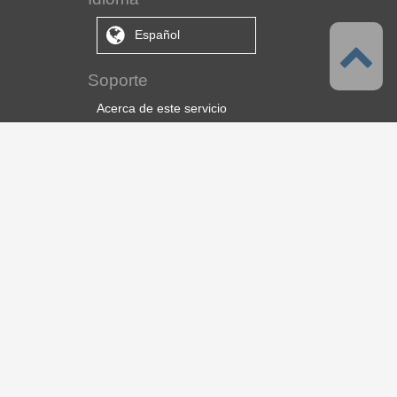
Español
Soporte
Acerca de este servicio
Condiciones de servicio
Política de privacidad
Derechos de autor y marcas
registradas
Soporte
Acerca de nosotros
CELSYS Inc.
CLIP STUDIO Solution
ebook Solution
Información sobre empleo
© 2026 CELSYS,Inc.
[
About Us
]