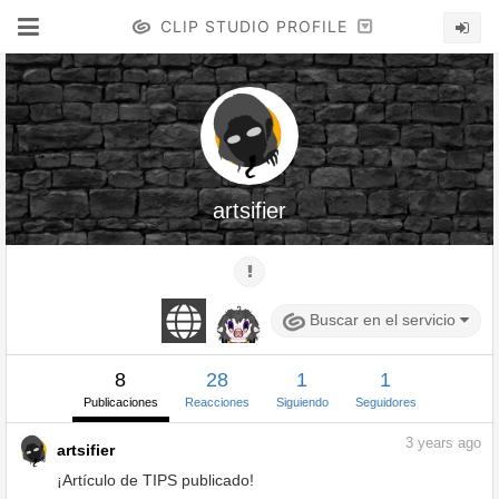
CLIP STUDIO PROFILE
artsifier
Buscar en el servicio
8
28
1
1
Publicaciones
Reacciones
Siguiendo
Seguidores
3
years ago
artsifier
¡Artículo de TIPS publicado!