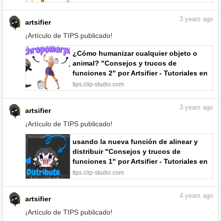
3
years ago
artsifier
¡Artículo de TIPS publicado!
¿Cómo humanizar cualquier objeto o
animal? "Consejos y trucos de
funciones 2" por Artsifier - Tutoriales en
comunidad | CLIP STUDIO TIPS
tips.clip-studio.com
3
years ago
artsifier
¡Artículo de TIPS publicado!
usando la nueva función de alinear y
distribuir "Consejos y trucos de
funciones 1" por Artsifier - Tutoriales en
comunidad | CLIP STUDIO TIPS
tips.clip-studio.com
4
years ago
artsifier
¡Artículo de TIPS publicado!